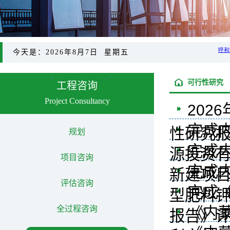
今天是：2026年8月7日 星期五
可行性研究
工程咨询
Project Consultancy
202
完成
性研究
规划
完成
源投资
项目咨询
完成
新建项
评估咨询
完成
型肥料
全过程咨询
《内
报告》