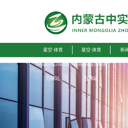
星空·体育
星空·体育
新
(xingkong.com)官
(xingkong.com)官
方网站,
方网站,