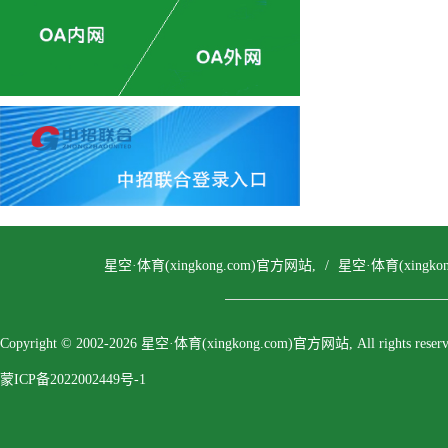
星空·体育(xingkong.com)官方网站,
/
星空·体育(xingko
Copyright © 2002-2026 星空·体育(xingkong.com)官方网站, All rights reserv
蒙ICP备2022002449号-1