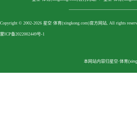
Copyright © 2002-2026 星空·体育(xingkong.com)官方网站, All rights reserv
蒙ICP备2022002449号-1
本网站内容归星空·体育(xi