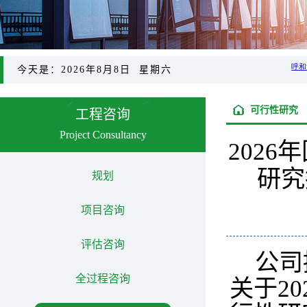
今天是：2026年8月8日 星期六
可行性研究
工程咨询
Project Consultancy
202
研究
规划
项目咨询
评估咨询
公司
全过程咨询
关于2