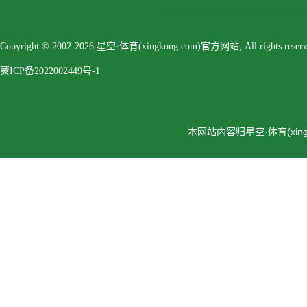
Copyright © 2002-2026 星空·体育(xingkong.com)官方网站, All rights reserv
蒙ICP备2022002449号-1
本网站内容归星空·体育(xi