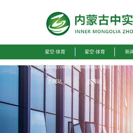
星空·体育
星空·体育
新
(xingkong.com)官
(xingkong.com)官
方网站,
方网站,