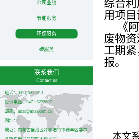
综合利
公司业绩
用项目
节能服务
《阿
环保服务
废物资
工期紧
碳服务
报。
联系我们
Contact us
电话：0471-5223613
投诉电话：0471-5223607
邮箱：imzs@imzs.com.cn
网址：/
地址：内蒙古自治区呼和浩特市赛罕区鄂尔
本文